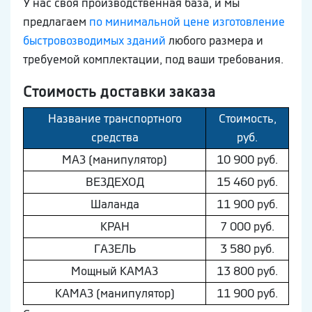
У нас своя производственная база, и мы
предлагаем
по минимальной цене изготовление
быстровозводимых зданий
любого размера и
требуемой комплектации, под ваши требования.
Стоимость доставки заказа
Название транспортного
Стоимость,
средства
руб.
МAЗ (манипулятор)
10 900 руб.
ВEЗДEХОД
15 460 руб.
Шaлaнда
11 900 руб.
КРАН
7 000 руб.
ГAЗEЛЬ
3 580 руб.
Мощный КAМAЗ
13 800 руб.
КAМAЗ (манипулятор)
11 900 руб.