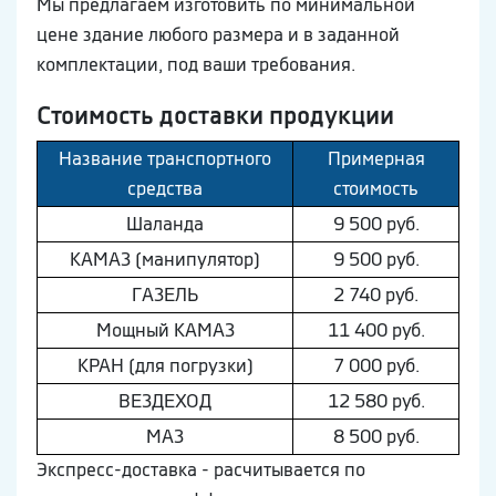
Мы предлагаем изготовить по минимальной
цене здание любого размера и в заданной
комплектации, под ваши требования.
Стоимость доставки продукции
Название транспортного
Примерная
средства
стоимость
Шaлaнда
9 500 руб.
КAМAЗ (манипулятор)
9 500 руб.
ГAЗEЛЬ
2 740 руб.
Мощный КAМAЗ
11 400 руб.
КРАН (для погрузки)
7 000 руб.
ВEЗДEХОД
12 580 руб.
МAЗ
8 500 руб.
Экспресс-доставка - расчитывается по