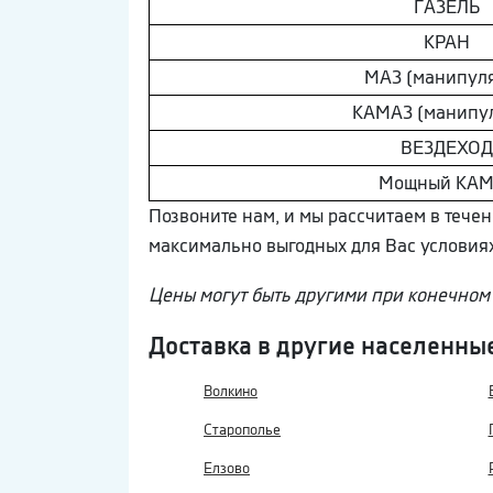
ГAЗEЛЬ
КРАН
МAЗ (манипуля
КAМAЗ (манипул
ВEЗДEХОД
Мощный КAМ
Позвоните нам, и мы рассчитаем в тече
максимально выгодных для Вас условиях
Цены могут быть другими при конечном 
Доставка в другие населенны
Волкино
Старополье
Елзово