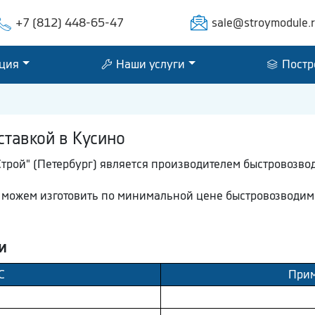
+7 (812) 448-65-47
sale@stroymodule.
ция
Наши услуги
Постр
ставкой в Кусино
трой" (Петербург) является производителем быстровозво
мы можем изготовить по минимальной цене быстровозводи
и
С
Прим