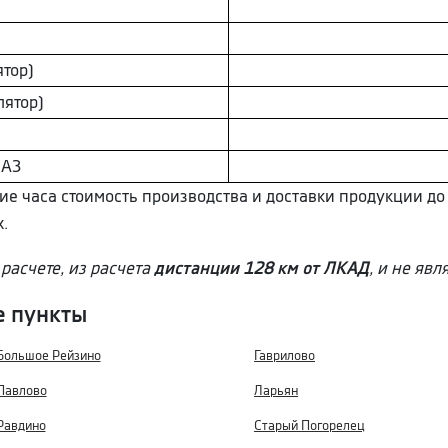
тор)
ятор)
AЗ
ние часа стоимость производства и доставки продукции до
.
расчете, из расчета
дистанции 128 км от ЛКАД
, и не яв
е пункты
Большое Рейзино
Гаврилово
Павлово
Ларьян
Равдино
Старый Погорелец