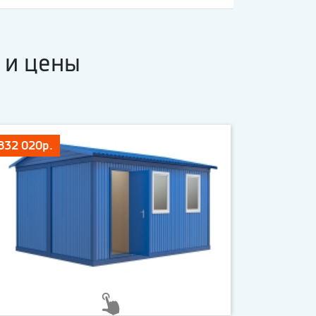
 и цены
832 020р.