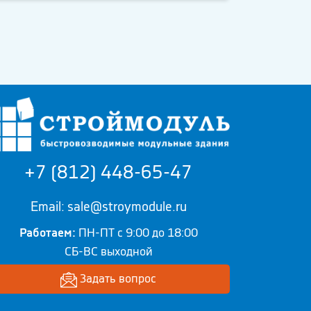
+7 (812) 448-65-47
Email: sale@stroymodule.ru
Работаем:
ПН-ПТ с 9:00 до 18:00
СБ-ВС выходной
Задать вопрос