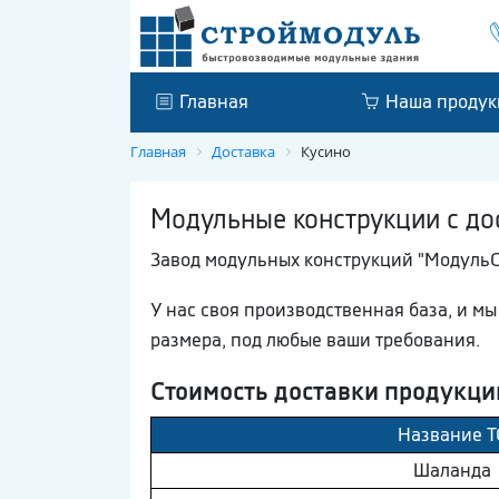
Главная
Наша продук
Главная
Доставка
Кусино
Модульные конструкции с до
Завод модульных конструкций "МодульС
У нас своя производственная база, и 
размера, под любые ваши требования.
Стоимость доставки продукци
Название Т
Шaлaнда