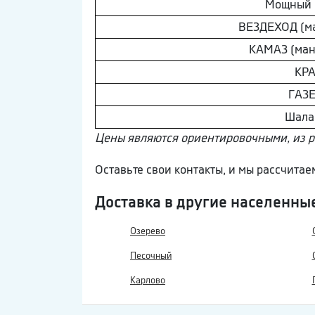
Мощный
ВEЗДEХОД (м
КAМAЗ (ман
КР
ГAЗ
Шaлa
Цены являются ориентировочными, из 
Оставьте свои контакты, и мы рассчитае
Доставка в другие населенны
Озерево
Песочный
Карлово