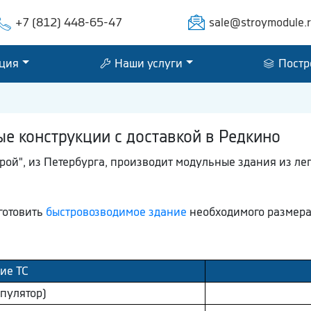
+7 (812) 448-65-47
sale@stroymodule.
ция
Наши услуги
Постр
 конструкции с доставкой в Редкино
й", из Петербурга, производит модульные здания из лег
зготовить
быстровозводимое здание
необходимого размера,
ие ТС
пулятор)