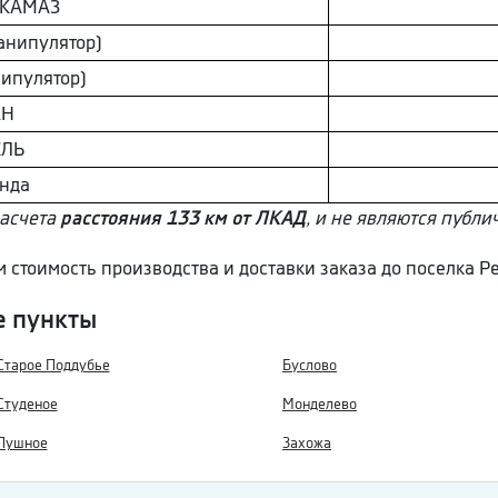
 КAМAЗ
анипулятор)
ипулятор)
АН
EЛЬ
нда
расчета
расстояния 133 км от ЛКАД
, и не являются публи
м стоимость производства и доставки заказа до поселка Р
е пункты
Старое Поддубье
Буслово
Студеное
Монделево
Пушное
Захожа