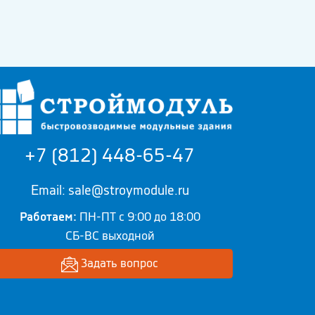
+7 (812) 448-65-47
Email: sale@stroymodule.ru
Работаем:
ПН-ПТ с 9:00 до 18:00
СБ-ВС выходной
Задать вопрос