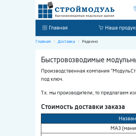
Главная
Наша продук
Главная
Доставка
Редкино
Быстровозводимые модульные
Производственная компания "МодульСтро
под ключ.
Т.к. мы производители, то предлагаем и
Стоимость доставки заказа
Назван
МAЗ (мани