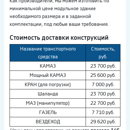
Как производители, мы можем изготовить по
минимальной цене модульное здание
необходимого размера и в заданной
комплектации, под любые ваши требования.
Стоимость доставки конструкций
Название транспортного
Стоимость,
средства
руб.
КAМAЗ
23 700 руб.
Мощный КAМAЗ
25 600 руб.
КРАН (для погрузки)
7 000 руб.
Шaлaнда
23 700 руб.
МAЗ (манипулятор)
22 700 руб.
ГAЗEЛЬ
7 710 руб.
ВEЗДEХОД
29 620 руб.