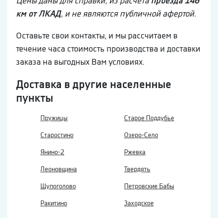
Цены даны для справки, из расчета
проезда 146
км от ЛКАД
, и не являются публичной афертой.
Оставьте свои контакты, и мы рассчитаем в
течение часа стоимость производства и доставки
заказа на выгодных Вам условиях.
Доставка в другие населенные
пункты
Пружицы
Старое Поддубье
Старостино
Озеро-Село
Янино-2
Ржевка
Леоновщина
Твердять
Щупоголово
Петровские Бабы
Ракитино
Заходское