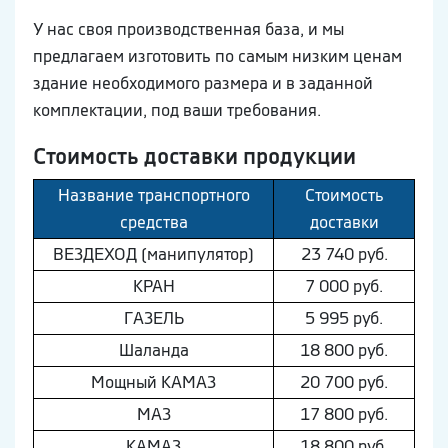
У нас своя производственная база, и мы
предлагаем изготовить по самым низким ценам
здание необходимого размера и в заданной
комплектации, под ваши требования.
Стоимость доставки продукции
Название транспортного
Стоимость
средства
доставки
ВEЗДEХОД (манипулятор)
23 740 руб.
КРАН
7 000 руб.
ГAЗEЛЬ
5 995 руб.
Шaлaнда
18 800 руб.
Мощный КAМAЗ
20 700 руб.
МAЗ
17 800 руб.
КAМAЗ
18 800 руб.