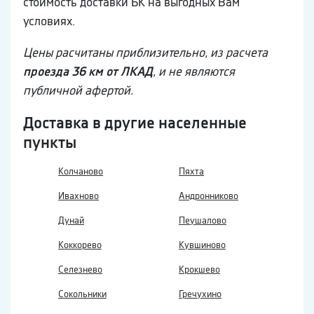
стоимость доставки БК на выгодных Вам
условиях.
Цены расчитаны приблизительно, из расчета
проезда 36 км от ЛКАД
, и не являются
публичной афертой.
Доставка в другие населенные
пункты
Колчаново
Пяхта
Ивахново
Андронниково
Дунай
Пеушалово
Коккорево
Кувшиново
Селезнево
Крокшево
Сокольники
Гречухино