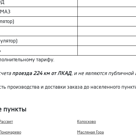
ОД
AМAЗ
лятор)
улятор)
Ь
ополнительному тарифу.
счета
проезда 224 км от ЛКАД
, и не являются публичной 
сть производства и доставки заказа до населенного пун
е пункты
Рассвет
Колосково
Пономарево
Масляная Гора