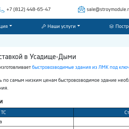
+7 (812) 448-65-47
sale@stroymodule.
ция
Наши услуги
Постр
ставкой в Усадище-Дыми
изготовливает
быстровозводимые здания из ЛМК под клю
ть по самым низким ценам быстровозводимое здание необ
ния.
и
 ТС
С
а