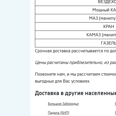
ВEЗДEХ
Мощный К
МAЗ (манипу
КРАН
КAМAЗ (манип
ГAЗEЛ
Срочная доставка рассчитывается по д
Цены расчитаны приблизительно, из ра
Позвоните нам, и мы рассчитаем стоимо
выгодных для Вас условиях.
Доставка в другие населенны
Большое Забородье
Падала (БНП)