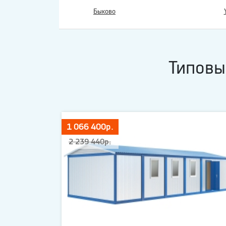
Быково
Типовы
1 066 400р.
2 239 440р.