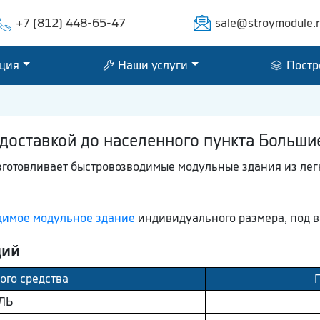
+7 (812) 448-65-47
sale@stroymodule.
ция
Наши услуги
Постр
доставкой до населенного пункта Больши
зготовливает быстровозводимые модульные здания из лег
димое модульное здание
индивидуального размера, под в
ций
ого средства
ЛЬ