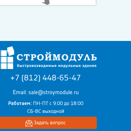
+7 (812) 448-65-47
Email: sale@stroymodule.ru
Работаем:
ПН-ПТ с 9:00 до 18:00
СБ-ВС выходной
Задать вопрос