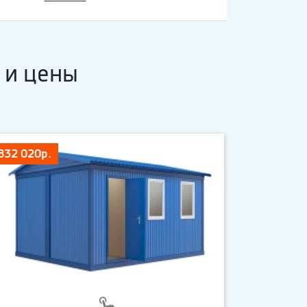
 и цены
832 020р.