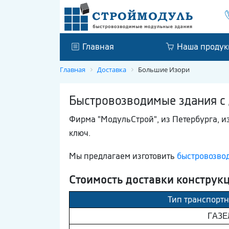
Главная
Наша продук
Главная
Доставка
Большие Изори
Быстровозводимые здания с 
Фирма "МодульСтрой", из Петербурга, и
ключ.
Мы предлагаем изготовить
быстровозво
Стоимость доставки конструк
Тип транспортн
ГAЗE