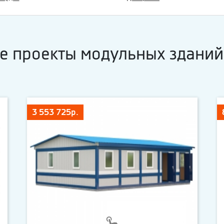
е проекты модульных зданий
3 553 725р.