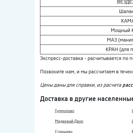
ВEЗДE
Шaлa
КAМ
Мощный 
МAЗ (мани
КРАН (для 
Экспресс-доставка - расчитывается по
Позвоните нам, и мы рассчитаем в тече
Цены даны для справки, из расчета
расс
Доставка в другие населенны
Гуммолово
Медвежий Двор
Стрешево