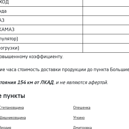
ХОД
нда
AЗ
КAМAЗ
пулятор)
погрузки)
 повышенному коэффициенту.
ние часа стоимость доставки продукции до пункта Больши
тояния 154 км от ЛКАД
, и не являются афертой.
е пункты
Степановщина
Олешенка
Шишниковщина
Уткино
Вердия
Дмитровка