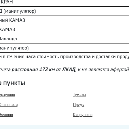
КРАН
 (манипулятор)
ный КAМAЗ
КAМAЗ
aлaнда
манипулятор)
м в течение часа стоимость производства и доставки прод
счета
расстояния 172 км от ЛКАД
, и не являются афертой
е пункты
Ерзуново
Тумазы
Овиновичи
Пруды
Вячково
Кипрушино