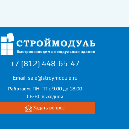
+7 (812) 448-65-47
Email: sale@stroymodule.ru
Работаем:
ПН-ПТ с 9:00 до 18:00
СБ-ВС выходной
Задать вопрос