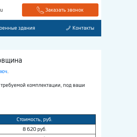
ru
Заказать звонок
оенные здания
Контакты
новщина
люч
.
 требуемой комплектации, под ваши
Стоимость, руб.
8 620 руб.