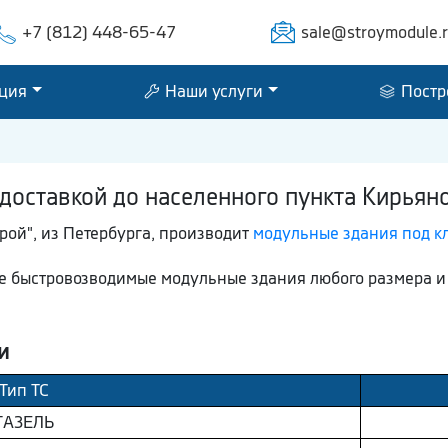
+7 (812) 448-65-47
sale@stroymodule.
ция
Наши услуги
Постр
доставкой до населенного пункта Кирья
ой", из Петербурга, производит
модульные здания под к
 быстровозводимые модульные здания любого размера и
и
Тип ТС
ГAЗEЛЬ