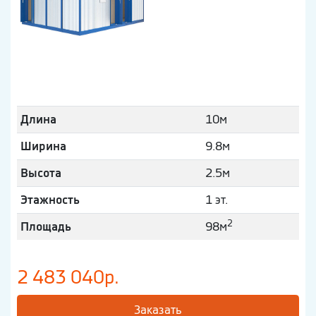
Длина
10м
Ширина
9.8м
Высота
2.5м
Этажность
1 эт.
2
Площадь
98м
2 483 040р.
Заказать