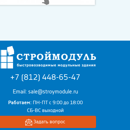
+7 (812) 448-65-47
Email: sale@stroymodule.ru
Работаем:
ПН-ПТ с 9:00 до 18:00
СБ-ВС выходной
Задать вопрос