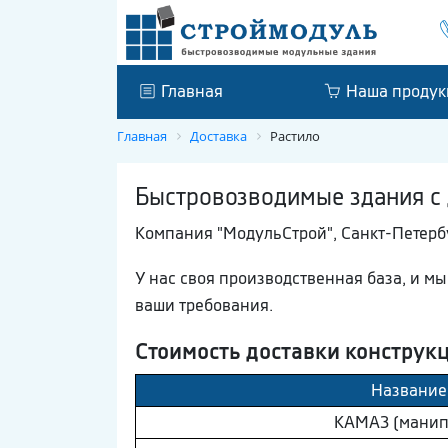
Главная
Наша продук
Главная
Доставка
Растило
Быстровозводимые здания с 
Компания "МодульСтрой", Санкт-Петерб
У нас своя производственная база, и м
ваши требования.
Стоимость доставки конструк
Название
КAМAЗ (манип