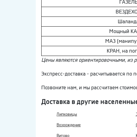
ГAЗEЛ
ВEЗДEХ
Шaлaнд
Мощный К
МAЗ (манипу
КРАН, на по
Цены являются ориентировочными, из 
Экспресс-доставка - расчитывается по
Позвоните нам, и мы рассчитаем стоимо
Доставка в другие населенны
Липковицы
Возрождение
Витово