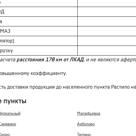
Ь
ОД
а
AМAЗ
лятор)
грузку
расчета
расстояния 178 км от ЛКАД
, и не являются аферт
 повышенному коэффициенту.
сть доставки продукции до населенного пункта Растило н
е пункты
Зеркальный
Малафьевка
Синявино
Арболово
Керро
Тяглино