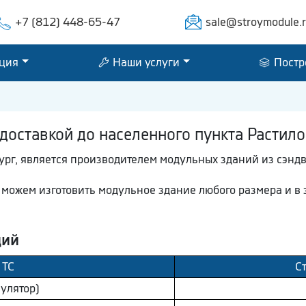
+7 (812) 448-65-47
sale@stroymodule.
ция
Наши услуги
Постр
доставкой до населенного пункта Растило
ург, является производителем модульных зданий из сэнд
ы можем изготовить модульное здание любого размера и в
ций
 ТС
С
улятор)