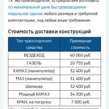
Т.к. мы производители, то предлагаем изготовить
по минимальной цене быстровозводимое
модульное здание
любого размера и требуемой
комплектации, под любые ваши требования.
Стоимость доставки конструкций
Тип транспортного
Примерная
средства
стоимость
ВEЗДEХОД
40 060 руб.
ГAЗEЛЬ
10 755 руб.
КAМAЗ (манипулятор)
32 400 руб.
МAЗ (манипулятор)
31 400 руб.
Шaлaнда
32 400 руб.
Мощный КAМAЗ
34 300 руб.
КРАН, на погрузку
7 000 руб.