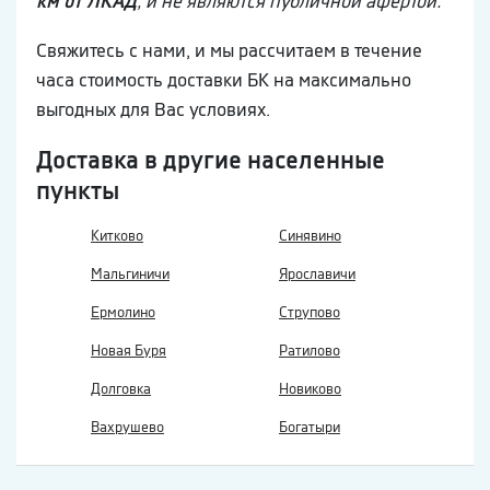
км от ЛКАД
, и не являются публичной афертой.
Свяжитесь с нами, и мы рассчитаем в течение
часа стоимость доставки БК на максимально
выгодных для Вас условиях.
Доставка в другие населенные
пункты
Китково
Синявино
Мальгиничи
Ярославичи
Ермолино
Струпово
Новая Буря
Ратилово
Долговка
Новиково
Вахрушево
Богатыри