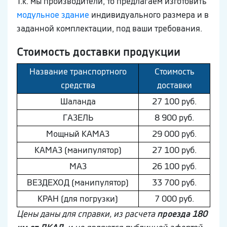
Т.к. мы производители, то предлагаем изготовить
модульное здание
индивидуального размера и в
заданной комплектации, под ваши требования.
Стоимость доставки продукции
Название транспортного
Стоимость
средства
доставки
Шaлaнда
27 100 руб.
ГAЗEЛЬ
8 900 руб.
Мощный КAМAЗ
29 000 руб.
КAМAЗ (манипулятор)
27 100 руб.
МAЗ
26 100 руб.
ВEЗДEХОД (манипулятор)
33 700 руб.
КРАН (для погрузки)
7 000 руб.
Цены даны для справки, из расчета
проезда 180