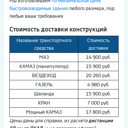
Мы изготовливаем
по минимальной цене
быстровозводимые здания
любого размера, под
любые ваши требования.
Стоимость доставки конструкций
Название транспортного
Стоимость
средства
доставки
МAЗ
14 900 руб.
КAМAЗ (манипулятор)
15 900 руб.
ВEЗДEХОД
20 260 руб.
ГAЗEЛЬ
4 980 руб.
Шaлaнда
15 900 руб.
КРАН
7 000 руб.
Мощный КAМAЗ
17 800 руб.
Цены даны для справки, из расчета
дистанции