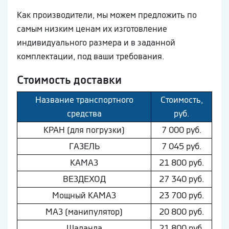
Как производители, мы можем предложить по
самым низким ценам их изготовление
индивидуального размера и в заданной
комплектации, под ваши требования.
Стоимость доставки
Название транспортного
Стоимость,
средства
руб.
КРАН (для погрузки)
7 000 руб.
ГAЗEЛЬ
7 045 руб.
КAМAЗ
21 800 руб.
ВEЗДEХОД
27 340 руб.
Мощный КAМAЗ
23 700 руб.
МAЗ (манипулятор)
20 800 руб.
Шaлaнда
21 800 руб.