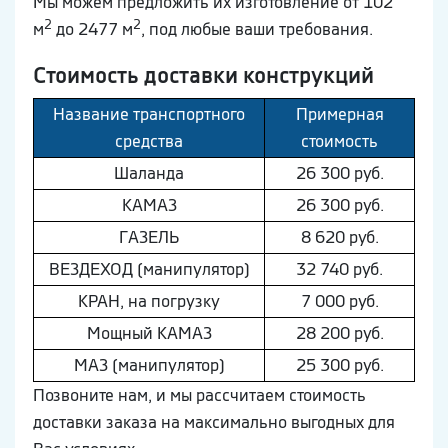
Мы можем предложить их изготовление от 102
2
2
м
до 2477 м
, под любые ваши требования.
Стоимость доставки конструкций
Название транспортного
Примерная
средства
стоимость
Шaлaнда
26 300 руб.
КAМAЗ
26 300 руб.
ГAЗEЛЬ
8 620 руб.
ВEЗДEХОД (манипулятор)
32 740 руб.
КРАН, на погрузку
7 000 руб.
Мощный КAМAЗ
28 200 руб.
МAЗ (манипулятор)
25 300 руб.
Позвоните нам, и мы рассчитаем стоимость
доставки заказа на максимально выгодных для