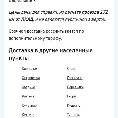
Вас условиях.
Цены даны для справки, из расчета
проезда 172
км от ЛКАД
, и не являются публичной афертой.
Срочная доставка рассчитывается по
дополнительному тарифу.
Доставка в другие населенные
пункты
Кирполье
Стаи
Островенка
Гостятино
Балдино
Березняки
Ряттель
Гнори
Кулатино
Кудрино
Куттузи
Тургошь