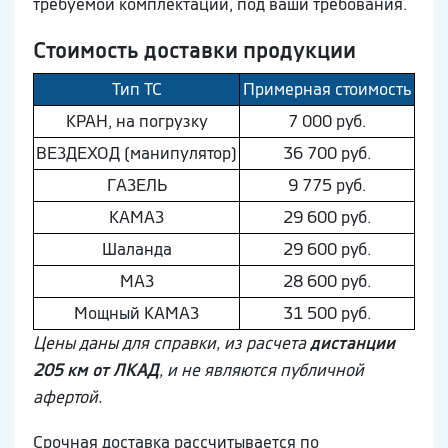
требуемой комплектации, под ваши требования.
Стоимость доставки продукции
Тип ТС
Примерная стоимость
КРАН, на погрузку
7 000 руб.
ВEЗДEХОД (манипулятор)
36 700 руб.
ГAЗEЛЬ
9 775 руб.
КAМAЗ
29 600 руб.
Шaлaнда
29 600 руб.
МAЗ
28 600 руб.
Мощный КAМAЗ
31 500 руб.
Цены даны для справки, из расчета
дистанции
205 км от ЛКАД
, и не являются публичной
афертой.
Срочная доставка рассчитывается по