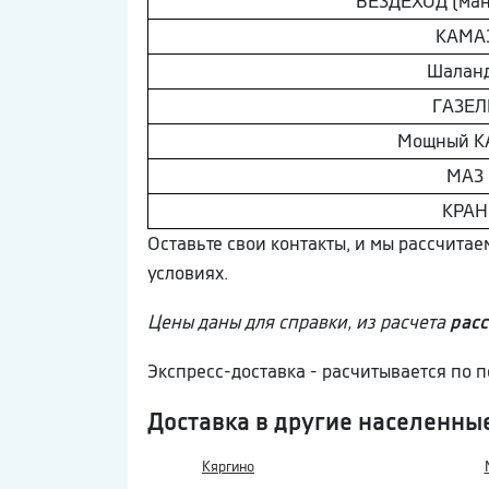
ВEЗДEХОД (ман
КAМA
Шaлaн
ГAЗEЛ
Мощный К
МAЗ
КРАН
Оставьте свои контакты, и мы рассчита
условиях.
Цены даны для справки, из расчета
расс
Экспресс-доставка - расчитывается по
Доставка в другие населенны
Кяргино