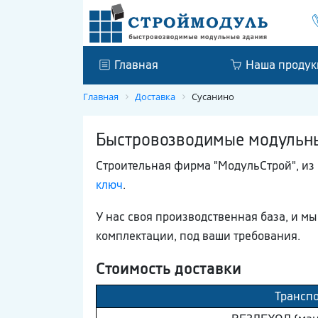
Главная
Наша продук
Главная
Доставка
Сусанино
Быстровозводимые модульные
Строительная фирма "МодульСтрой", из 
ключ
.
У нас своя производственная база, и м
комплектации, под ваши требования.
Стоимость доставки
Транспо