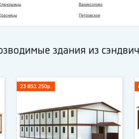
Клюкошицы
Вариксолово
Красницы
Петровское
озводимые здания из сэндвич
23 851 250р.