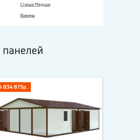
Старые Медуши
Важины
 панелей
4 834 875р.