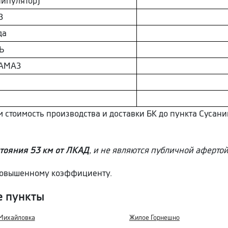
ипулятор)
З
да
Ь
AМAЗ
ем стоимость производства и доставки БК до пункта Сусан
тояния 53 км от ЛКАД
, и не являются публичной афертой
 повышенному коэффициенту.
е пункты
Михайловка
Жилое Горнешно