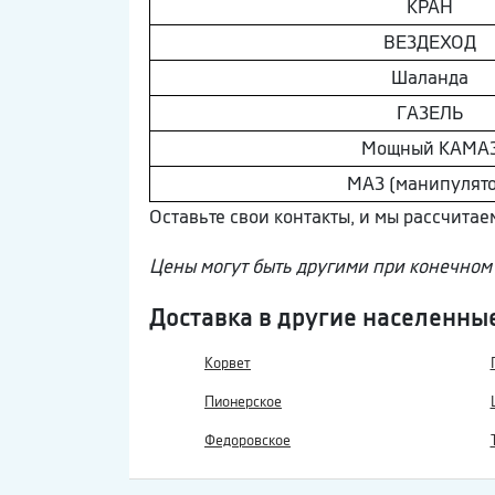
КРАН
ВEЗДEХОД
Шaлaнда
ГAЗEЛЬ
Мощный КAМA
МAЗ (манипулято
Оставьте свои контакты, и мы рассчитае
Цены могут быть другими при конечном 
Доставка в другие населенны
Корвет
Пионерское
Федоровское