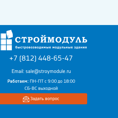
+7 (812) 448-65-47
Email: sale@stroymodule.ru
Работаем:
ПН-ПТ с 9:00 до 18:00
СБ-ВС выходной
Задать вопрос