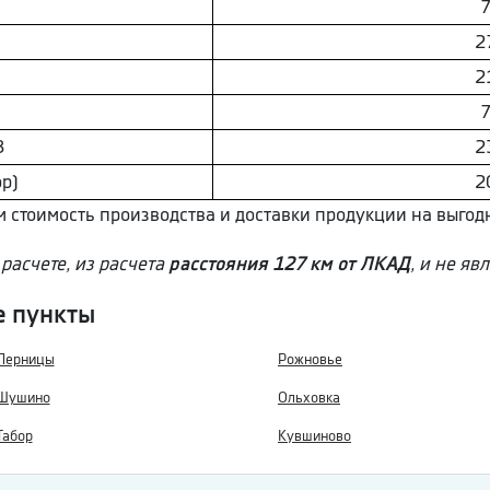
7
2
2
7
З
2
р)
2
м стоимость производства и доставки продукции на выгод
расчете, из расчета
расстояния 127 км от ЛКАД
, и не яв
е пункты
Перницы
Рожновье
Шушино
Ольховка
Табор
Кувшиново