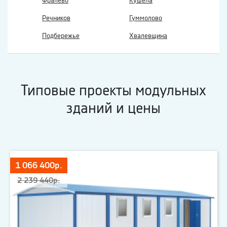
Фралево
Кушела
Речников
Гуммолово
Подбережье
Хвалевщина
Типовые проекты модульных
зданий и цены
1 066 400р.
2 239 440р.