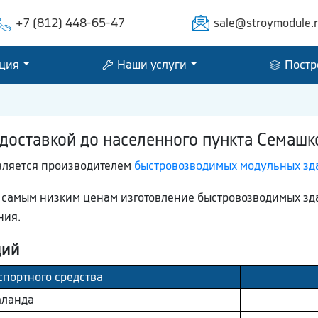
+7 (812) 448-65-47
sale@stroymodule.
ция
Наши услуги
Постр
доставкой до населенного пункта Семашк
является производителем
быстровозводимых модульных зд
по самым низким ценам изготовление быстровозводимых з
ния.
ций
спортного средства
лaнда