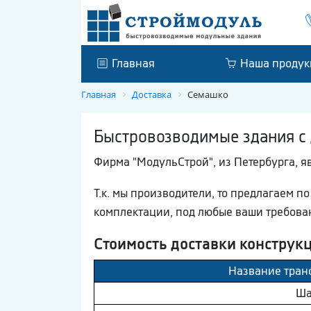
Главная
Наша продук
Главная
Доставка
Семашко
Быстровозводимые здания с 
Фирма "МодульСтрой", из Петербурга, 
Т.к. мы производители, то предлагаем 
комплектации, под любые ваши требова
Стоимость доставки конструк
Название тран
Шa