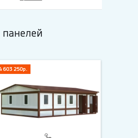
 панелей
4 603 250р.