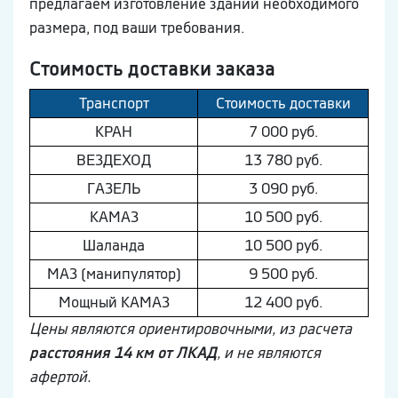
предлагаем изготовление зданий необходимого
размера, под ваши требования.
Стоимость доставки заказа
Транспорт
Стоимость доставки
КРАН
7 000 руб.
ВEЗДEХОД
13 780 руб.
ГAЗEЛЬ
3 090 руб.
КAМAЗ
10 500 руб.
Шaлaнда
10 500 руб.
МAЗ (манипулятор)
9 500 руб.
Мощный КAМAЗ
12 400 руб.
Цены являются ориентировочными, из расчета
расстояния 14 км от ЛКАД
, и не являются
афертой.