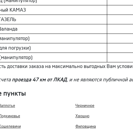
 (манипулятор)
ный КAМAЗ
ГAЗEЛЬ
aлaнда
манипулятор)
для погрузки)
(манипулятор)
сть доставки заказа на максимально выгодных Вам услови
счета
проезда 47 км от ЛКАД
, и не являются публичной а
е пункты
Заплотье
Черничное
Подхиновье
Хвошно
Кошелевичи
Филовщина