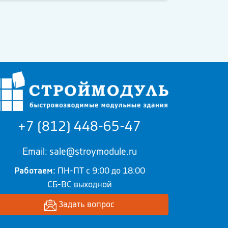
+7 (812) 448-65-47
Email: sale@stroymodule.ru
Работаем:
ПН-ПТ с 9:00 до 18:00
СБ-ВС выходной
Задать вопрос