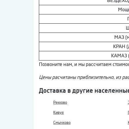
ВEЗДEХОД
Мощ
Ш
МAЗ (
КРАН (
КAМAЗ 
Позвоните нам, и мы рассчитаем стоимо
Цены расчитаны приблизительно, из ра
Доставка в другие населенны
Рекково
Кивуя
Смычково