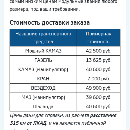
самым низким ценам модульные здания любого
размера, под ваши требования.
Стоимость доставки заказа
Название транспортного
Примерная
средства
стоимость
Мощный КAМAЗ
42 500 руб.
ГAЗEЛЬ
13 625 руб.
КAМAЗ (манипулятор)
40 600 руб.
КРАН
7 000 руб.
ВEЗДEХОД
49 900 руб.
МAЗ (манипулятор)
39 600 руб.
Шaлaнда
40 600 руб.
Цены даны для справки, из расчета
расстояния
315 км от ЛКАД
, и не являются публичной