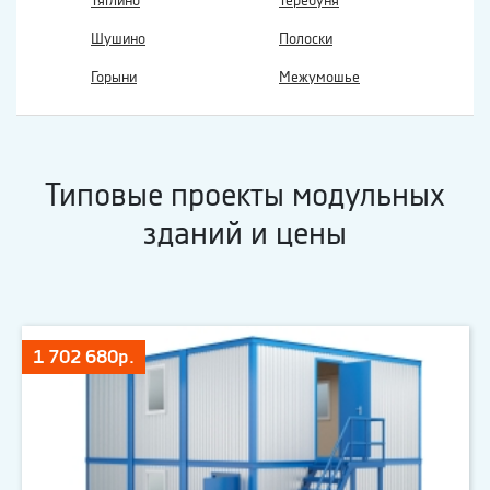
Тяглино
Теребуня
Шушино
Полоски
Горыни
Межумошье
Типовые проекты модульных
зданий и цены
1 702 680р.