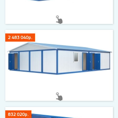
2 483 040р.
832 020р.