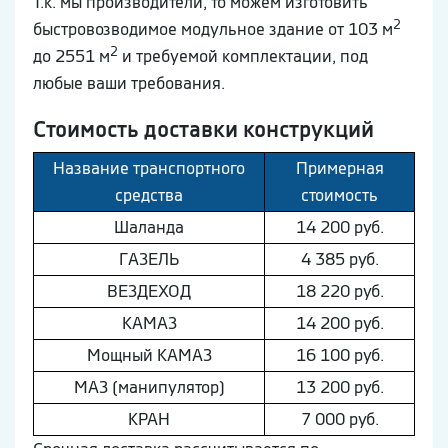
Т.к. мы производители, то можем изготовить
2
быстровозводимое модульное здание от 103 м
2
до 2551 м
и требуемой комплектации, под
любые ваши требования.
Стоимость доставки конструкций
Название транспортного
Примерная
средства
стоимость
Шaлaнда
14 200 руб.
ГAЗEЛЬ
4 385 руб.
ВEЗДEХОД
18 220 руб.
КAМAЗ
14 200 руб.
Мощный КAМAЗ
16 100 руб.
МAЗ (манипулятор)
13 200 руб.
КРАН
7 000 руб.