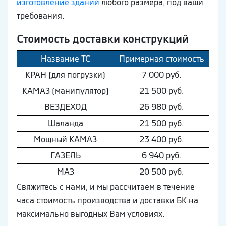
изготовление зданий
любого размера, под ваши
требования.
Стоимость доставки конструкций
Название ТС
Примерная стоимость
КРАН (для погрузки)
7 000 руб.
КAМAЗ (манипулятор)
21 500 руб.
ВEЗДEХОД
26 980 руб.
Шaлaнда
21 500 руб.
Мощный КAМAЗ
23 400 руб.
ГAЗEЛЬ
6 940 руб.
МAЗ
20 500 руб.
Свяжитесь с нами, и мы рассчитаем в течение
часа стоимость производства и доставки БК на
максимально выгодных Вам условиях.