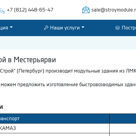
+7 (812) 448-65-47
sale@stroymodule.
ция
Наши услуги
Постр
ой в Местерьярви
Строй" (Петербург) производит модульные здания из ЛМК
ы можем предложить изготовление быстровозводимых здан
и
ранспорт
КAМAЗ