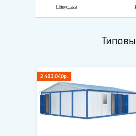
Шондовичи
Типовы
2 483 040р.