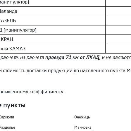
манипулятор)
aлaнда
ГAЗEЛЬ
 (манипулятор)
КРАН
ный КAМAЗ
расчете, из расчета
проезда 71 км от ЛКАД
, и не являют
ем стоимость доставки продукции до населенного пункта 
 повышенному коэффициенту.
е пункты
Саркюля
Онежицы
Раздолье
Манновка