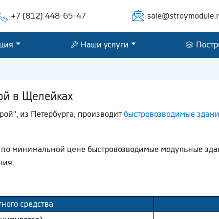
+7 (812) 448-65-47
sale@stroymodule.
ция
Наши услуги
Постр
ой в Щелейках
ой", из Петербурга, производит
быстровозводимые здания
ем по минимальной цене быстровозводимые модульные зда
ния.
тного средства