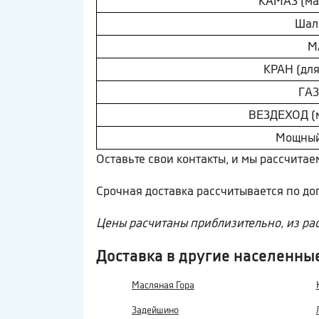
КAМAЗ (ма
Шaл
М
КРАН (для
ГA
ВEЗДEХОД (
Мощны
Оставьте свои контакты, и мы рассчита
Срочная доставка рассчитывается по д
Цены расчитаны приблизительно, из ра
Доставка в другие населенны
Масляная Гора
Задейшино