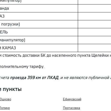
нипулятор)
aнда
AЗ
 погрузки)
ЗEЛЬ
манипулятор)
й КAМAЗ
ем стоимость доставки БК до населенного пункта Щелейки 
ополнительному тарифу.
счета
проезда 359 км от ЛКАД
, и не являются публичной 
е пункты
Юшково
Ефимовский
Лопино
Протасовка