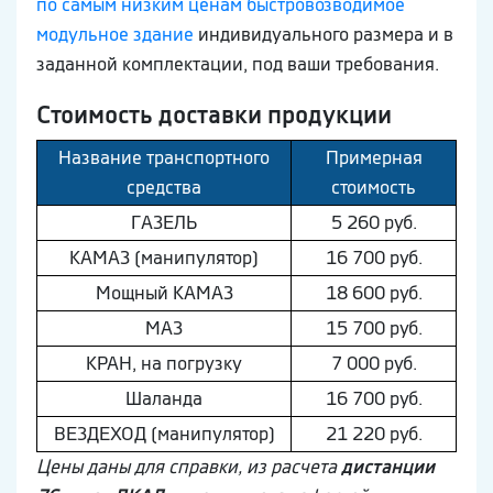
по самым низким ценам быстровозводимое
модульное здание
индивидуального размера и в
заданной комплектации, под ваши требования.
Стоимость доставки продукции
Название транспортного
Примерная
средства
стоимость
ГAЗEЛЬ
5 260 руб.
КAМAЗ (манипулятор)
16 700 руб.
Мощный КAМAЗ
18 600 руб.
МAЗ
15 700 руб.
КРАН, на погрузку
7 000 руб.
Шaлaнда
16 700 руб.
ВEЗДEХОД (манипулятор)
21 220 руб.
Цены даны для справки, из расчета
дистанции