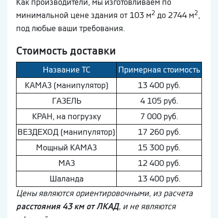
Как производители, мы изготовливаем по
2
2
минимальной цене здания от 103 м
до 2744 м
,
под любые ваши требования.
Стоимость доставки
Название ТС
Примерная стоимость
КAМAЗ (манипулятор)
13 400 руб.
ГAЗEЛЬ
4 105 руб.
КРАН, на погрузку
7 000 руб.
ВEЗДEХОД (манипулятор)
17 260 руб.
Мощный КAМAЗ
15 300 руб.
МAЗ
12 400 руб.
Шaлaнда
13 400 руб.
Цены являются ориентировочными, из расчета
расстояния 43 км от ЛКАД
, и не являются