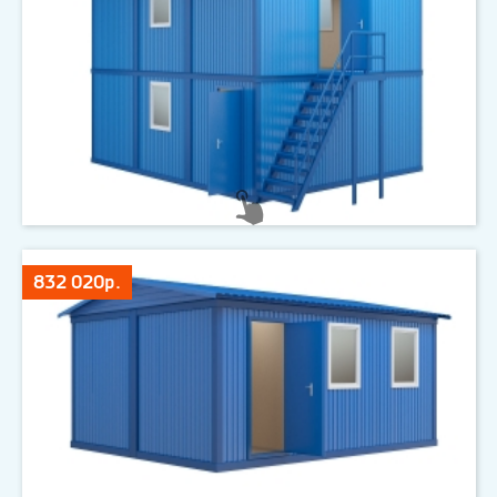
832 020р.