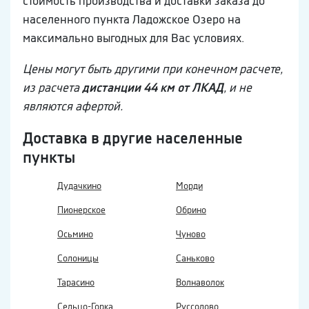
стоимость производства и доставки заказа до
населенного пункта Ладожское Озеро на
максимально выгодных для Вас условиях.
Цены могут быть другими при конечном расчете,
из расчета
дистанции 44 км от ЛКАД
, и не
являются афертой.
Доставка в другие населенные
пункты
Дудачкино
Морди
Пионерское
Обрино
Осьмино
Чуново
Солоницы
Саньково
Тарасино
Волнаволок
Сельцо-Горка
Руссолово