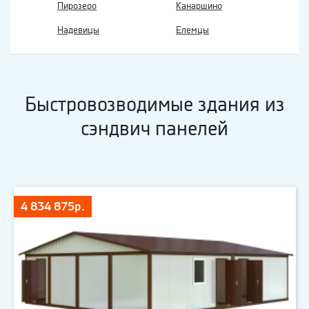
Пирозеро
Канаршино
Надевицы
Елемцы
Быстровозводимые здания из
сэндвич панелей
4 834 875р.