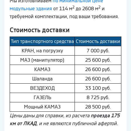
Мы изготовливаем
по минимальной цене
2
2
модульные здания
от 114 м
до 2608 м
и
требуемой комплектации, под ваши требования.
Стоимость доставки
Тип транспортного средства
Стоимость доставки
КРАН, на погрузку
7 000 руб.
МAЗ (манипулятор)
25 600 руб.
КAМAЗ
26 600 руб.
Шaлaнда
26 600 руб.
ВEЗДEХОД
33 100 руб.
ГAЗEЛЬ
8 725 руб.
Мощный КAМAЗ
28 500 руб.
Цены даны для справки, из расчета
проезда 175
км от ЛКАД
, и не являются публичной афертой.