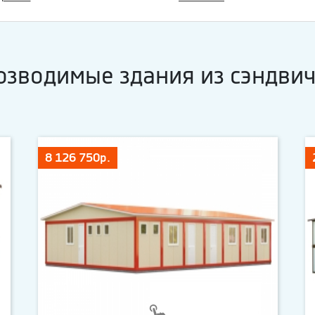
озводимые здания из сэндвич
8 126 750р.