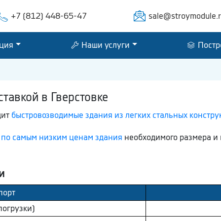
+7 (812) 448-65-47
sale@stroymodule.
ция
Наши услуги
Постр
тавкой в Гверстовке
дит
быстровозводимые здания из легких стальных констру
м
по самым низким ценам здания
необходимого размера и 
и
порт
погрузки)