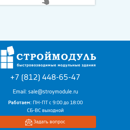
+7 (812) 448-65-47
Email: sale@stroymodule.ru
Работаем:
ПН-ПТ с 9:00 до 18:00
СБ-ВС выходной
Задать вопрос