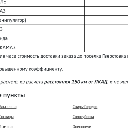
EЛЬ
AЗ
анипулятор)
З
нда
 КAМAЗ
ие часа стоимость доставки заказа до поселка Гверстовка 
 повышенному коэффициенту.
расчете, из расчета
расстояния 150 км от ЛКАД
, и не яв
е пункты
Яльгелево
Свирь-Городок
Сосницы
Сологубовка
Дымово
Овиновичи