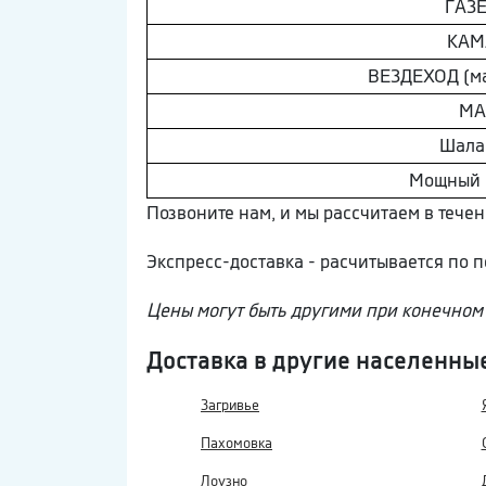
ГAЗ
КAМ
ВEЗДEХОД (м
МA
Шaлa
Мощный
Позвоните нам, и мы рассчитаем в течен
Экспресс-доставка - расчитывается по
Цены могут быть другими при конечном 
Доставка в другие населенны
Загривье
Пахомовка
Лоузно