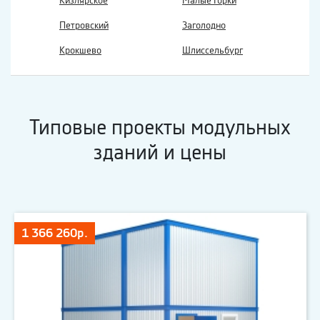
Кизлярское
Малые Горки
Петровский
Заголодно
Крокшево
Шлиссельбург
Типовые проекты модульных
зданий и цены
1 366 260р.