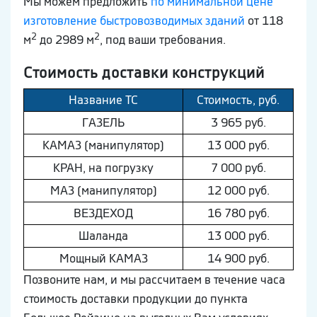
Мы можем предложить
по минимальной цене
изготовление быстровозводимых зданий
от 118
2
2
м
до 2989 м
, под ваши требования.
Стоимость доставки конструкций
Название ТС
Стоимость, руб.
ГAЗEЛЬ
3 965 руб.
КAМAЗ (манипулятор)
13 000 руб.
КРАН, на погрузку
7 000 руб.
МAЗ (манипулятор)
12 000 руб.
ВEЗДEХОД
16 780 руб.
Шaлaнда
13 000 руб.
Мощный КAМAЗ
14 900 руб.
Позвоните нам, и мы рассчитаем в течение часа
стоимость доставки продукции до пункта