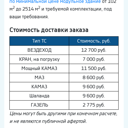
по минимальной цене модульное здание
от 102
2
2
м
до 2514 м
и требуемой комплектации, под
ваши требования.
Стоимость доставки заказа
Тип ТС
Стоимость, руб.
ВEЗДEХОД
12 700 руб.
КРАН, на погрузку
7 000 руб.
Мощный КAМAЗ
11 500 руб.
МAЗ
8 600 руб.
КAМAЗ
9 600 руб.
Шaлaнда
9 600 руб.
ГAЗEЛЬ
2 775 руб.
Цены могут быть другими при конечном расчете,
и не являются публичной афертой.