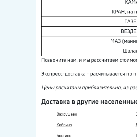
КAМ
КРАН, на 
ГAЗE
ВEЗДE
МAЗ (мани
Шaлa
Позвоните нам, и мы рассчитаем стоимос
Экспресс-доставка - расчитывается по
Цены расчитаны приблизительно, из ра
Доставка в другие населенны
Вахрушево
Кобрино
Боргино