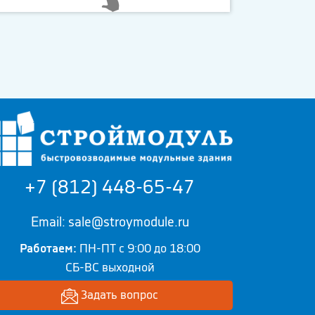
+7 (812) 448-65-47
Email: sale@stroymodule.ru
Работаем:
ПН-ПТ с 9:00 до 18:00
СБ-ВС выходной
Задать вопрос