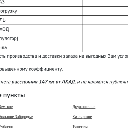
AЗ
погрузку
ЛЬ
ХОД
пулятор)
нда
ть производства и доставки заказа на выгодных Вам усло
 повышенному коэффициенту.
счета
расстояния 147 км от ЛКАД
, и не являются публич
е пункты
Земское
Дружноселье
Большое Забородье
Кизлярское
Рублево
Тушемля