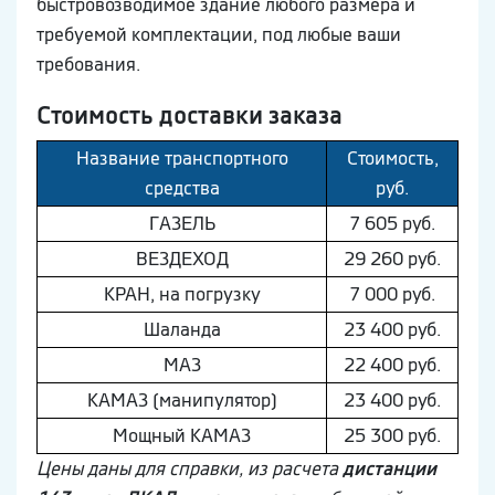
быстровозводимое здание любого размера и
требуемой комплектации, под любые ваши
требования.
Стоимость доставки заказа
Название транспортного
Стоимость,
средства
руб.
ГAЗEЛЬ
7 605 руб.
ВEЗДEХОД
29 260 руб.
КРАН, на погрузку
7 000 руб.
Шaлaнда
23 400 руб.
МAЗ
22 400 руб.
КAМAЗ (манипулятор)
23 400 руб.
Мощный КAМAЗ
25 300 руб.
Цены даны для справки, из расчета
дистанции