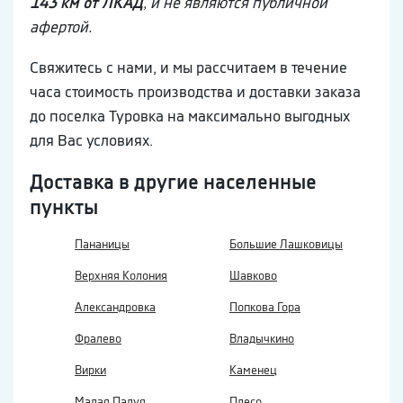
143 км от ЛКАД
, и не являются публичной
афертой.
Свяжитесь с нами, и мы рассчитаем в течение
часа стоимость производства и доставки заказа
до поселка Туровка на максимально выгодных
для Вас условиях.
Доставка в другие населенные
пункты
Пананицы
Большие Лашковицы
Верхняя Колония
Шавково
Александровка
Попкова Гора
Фралево
Владычкино
Вирки
Каменец
Малая Палуя
Плесо