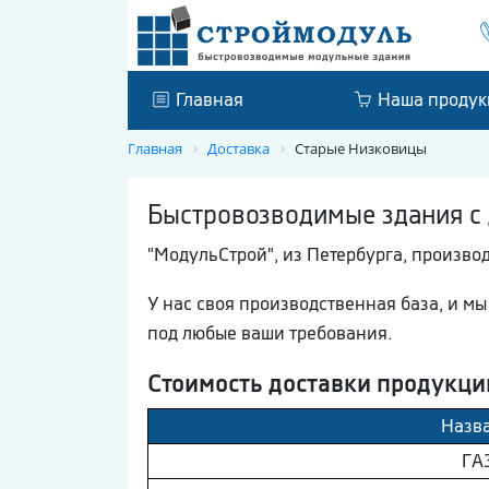
Главная
Наша продук
Главная
Доставка
Старые Низковицы
Быстровозводимые здания с 
"МодульСтрой", из Петербурга, произво
У нас своя производственная база, и м
под любые ваши требования.
Стоимость доставки продукци
Назв
ГA