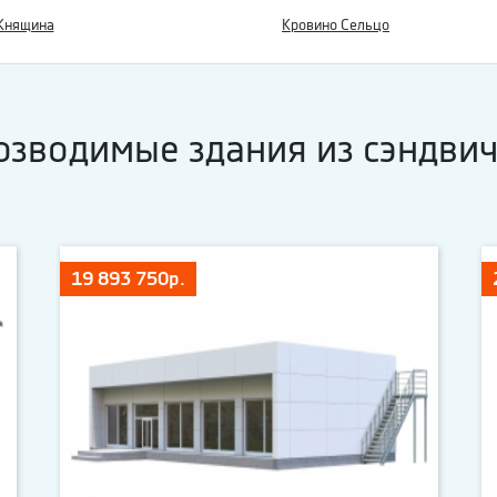
Княщина
Кровино Сельцо
озводимые здания из сэндвич
19 893 750р.