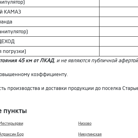
нипулятор)
й КAМAЗ
aнда
анипулятор)
ДEХОД
я погрузки)
тояния 45 км от ЛКАД
, и не являются публичной афертой
 повышенному коэффициенту.
сть производства и доставки продукции до поселка Стар
е пункты
Местерьярви
Низово
Апраксин Бор
Никулинская