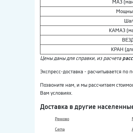
МAЗ (ма
Мощны
Шaл
КAМAЗ (м
ВEЗ
КРАН (дл
Цены даны для справки, из расчета
расс
Экспресс-доставка - расчитывается по
Позвоните нам, и мы рассчитаем стоимо
Вам условиях.
Доставка в другие населенны
Рекково
Сегла