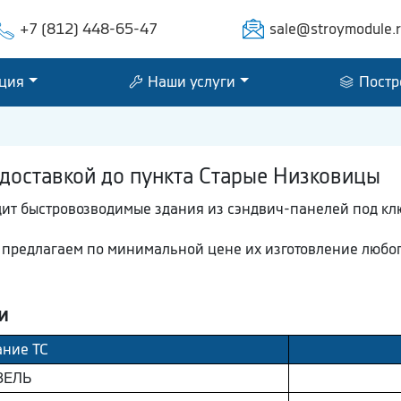
+7 (812) 448-65-47
sale@stroymodule.
ция
Наши услуги
Постр
доставкой до пункта Старые Низковицы
дит быстровозводимые здания из сэндвич-панелей под кл
ы предлагаем по минимальной цене их изготовление любог
и
ание ТС
ЗEЛЬ