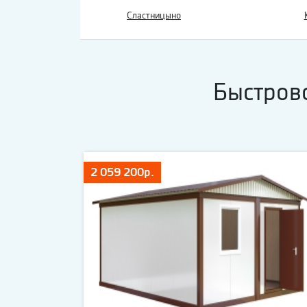
Сластницыно
Быстров
2 059 200р.