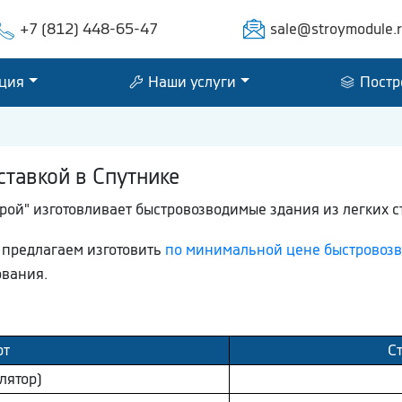
+7 (812) 448-65-47
sale@stroymodule.
ция
Наши услуги
Постр
ставкой в Спутнике
ой" изготовливает быстровозводимые здания из легких с
ы предлагаем изготовить
по минимальной цене быстровоз
ования.
рт
С
лятор)