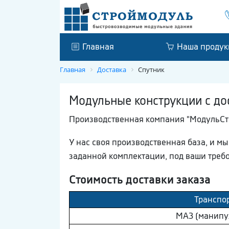
Главная
Наша продук
Главная
Доставка
Спутник
Модульные конструкции с до
Производственная компания "МодульСтр
У нас своя производственная база, и м
заданной комплектации, под ваши треб
Стоимость доставки заказа
Транспо
МAЗ (манипу