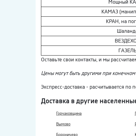
Мощный К
КAМAЗ (манип
КРАН, на по
Шaлaнд
ВEЗДEХ
ГAЗEЛ
Оставьте свои контакты, и мы рассчита
Цены могут быть другими при конечном 
Экспресс-доставка - расчитывается по
Доставка в другие населенны
Горчаковщина
Вымово
Бороничево