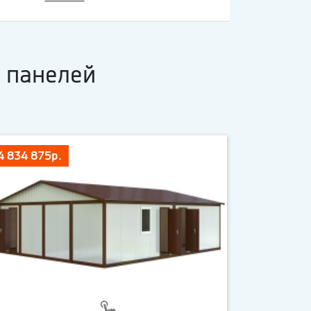
 панелей
4 834 875р.