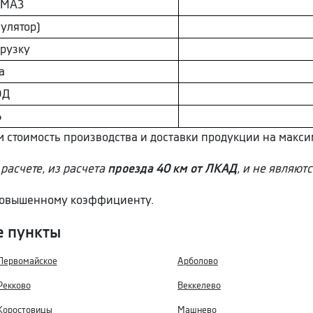
AМAЗ
улятор)
грузку
а
ОД
Ь
ем стоимость производства и доставки продукции на макс
расчете, из расчета
проезда 40 км от ЛКАД
, и не являют
 повышенному коэффициенту.
е пункты
Первомайское
Арболово
Рекково
Веккелево
Коростовицы
Машнево