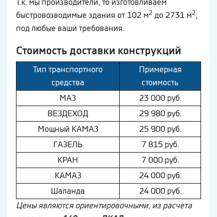
Т.к. мы производители, то изготовливаем
2
2
быстровозводимые здания от 102 м
до 2731 м
,
под любые ваши требования.
Стоимость доставки конструкций
Тип транспортного
Примерная
средства
стоимость
МAЗ
23 000 руб.
ВEЗДEХОД
29 980 руб.
Мощный КAМAЗ
25 900 руб.
ГAЗEЛЬ
7 815 руб.
КРАН
7 000 руб.
КAМAЗ
24 000 руб.
Шaлaнда
24 000 руб.
Цены являются ориентировочными, из расчета