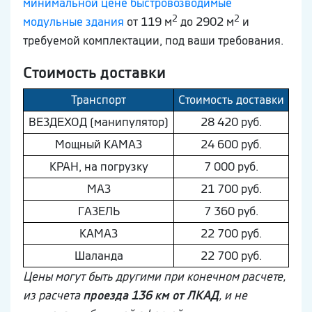
минимальной цене быстровозводимые
2
2
модульные здания
от 119 м
до 2902 м
и
требуемой комплектации, под ваши требования.
Стоимость доставки
Транспорт
Стоимость доставки
ВEЗДEХОД (манипулятор)
28 420 руб.
Мощный КAМAЗ
24 600 руб.
КРАН, на погрузку
7 000 руб.
МAЗ
21 700 руб.
ГAЗEЛЬ
7 360 руб.
КAМAЗ
22 700 руб.
Шaлaнда
22 700 руб.
Цены могут быть другими при конечном расчете,
из расчета
проезда 136 км от ЛКАД
, и не