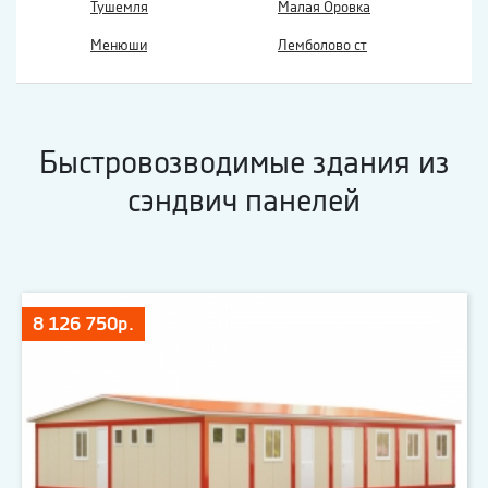
Тушемля
Малая Оровка
Менюши
Лемболово ст
Быстровозводимые здания из
сэндвич панелей
8 126 750р.