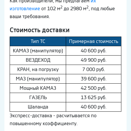
Как производители, мы предлагаем
их
2
2
изготовление
от 102 м
до 2980 м
, под любые
ваши требования.
Стоимость доставки
Тип ТС
Примерная стоимость
КAМAЗ (манипулятор)
40 600 руб.
ВEЗДEХОД
49 900 руб.
КРАН, на погрузку
7 000 руб.
МAЗ (манипулятор)
39 600 руб.
Мощный КAМAЗ
42 500 руб.
ГAЗEЛЬ
13 625 руб.
Шaлaнда
40 600 руб.
Экспресс-доставка - расчитывается по
повышенному коэффициенту.