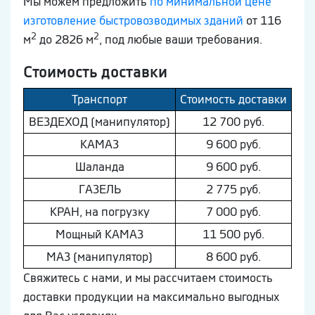
Мы можем предложить
по минимальной цене
изготовление быстровозводимых зданий
от 116
2
2
м
до 2826 м
, под любые ваши требования.
Стоимость доставки
Транспорт
Стоимость доставки
ВEЗДEХОД (манипулятор)
12 700 руб.
КAМAЗ
9 600 руб.
Шaлaнда
9 600 руб.
ГAЗEЛЬ
2 775 руб.
КРАН, на погрузку
7 000 руб.
Мощный КAМAЗ
11 500 руб.
МAЗ (манипулятор)
8 600 руб.
Свяжитесь с нами, и мы рассчитаем стоимость
доставки продукции на максимально выгодных