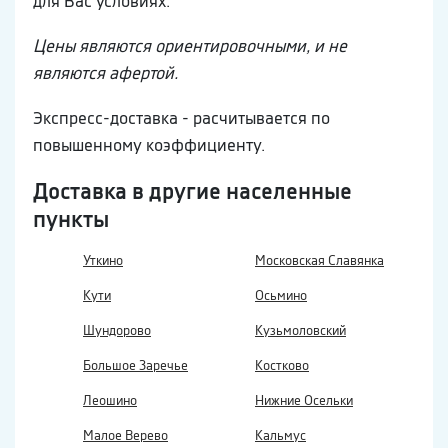
для Вас условиях.
Цены являются ориентировочными, и не
являются афертой.
Экспресс-доставка - расчитывается по
повышенному коэффициенту.
Доставка в другие населенные
пункты
Уткино
Московская Славянка
Кути
Осьмино
Шундорово
Кузьмоловский
Большое Заречье
Костково
Леошино
Нижние Осельки
Малое Верево
Кальмус