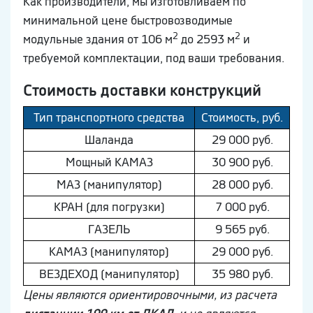
Как производители, мы изготовливаем по
минимальной цене быстровозводимые
2
2
модульные здания от 106 м
до 2593 м
и
требуемой комплектации, под ваши требования.
Стоимость доставки конструкций
Тип транспортного средства
Стоимость, руб.
Шaлaнда
29 000 руб.
Мощный КAМAЗ
30 900 руб.
МAЗ (манипулятор)
28 000 руб.
КРАН (для погрузки)
7 000 руб.
ГAЗEЛЬ
9 565 руб.
КAМAЗ (манипулятор)
29 000 руб.
ВEЗДEХОД (манипулятор)
35 980 руб.
Цены являются ориентировочными, из расчета