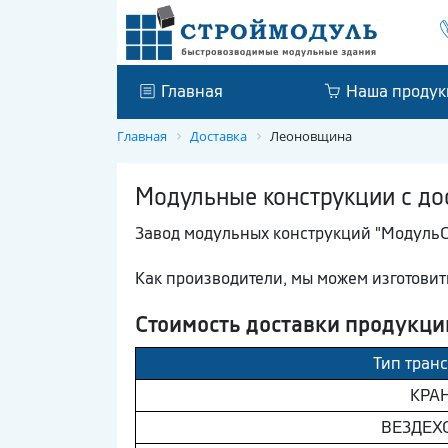
Главная
Наша продук
Главная
Доставка
Леоновщина
Модульные конструкции с до
Завод модульных конструкций "МодульС
Как производители, мы можем изготови
Стоимость доставки продукци
Тип транс
КРАН
ВEЗДEХО