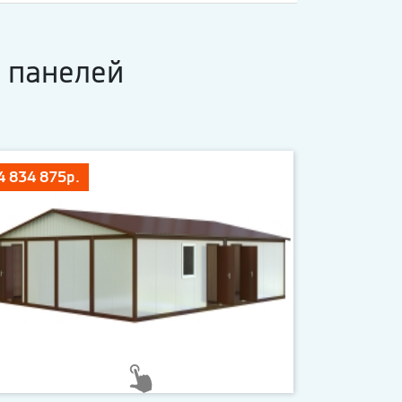
 панелей
4 834 875р.