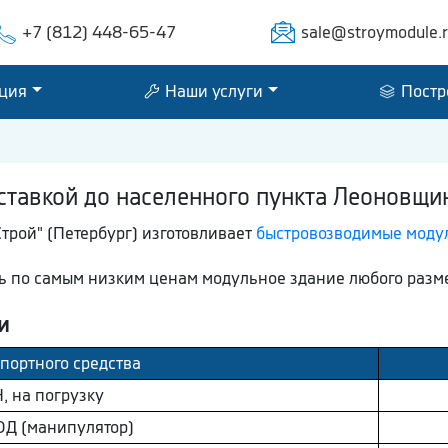
+7 (812) 448-65-47
sale@stroymodule.
ция
Наши услуги
Постр
ставкой до населенного пункта Леоновщи
трой" (Петербург) изготовливает
быстровозводимые моду
ть по самым низким ценам модульное здание любого разм
и
портного средства
, на погрузку
Д (манипулятор)